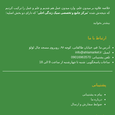
خلاصه علاوه بر میدون علم، وارد میدون عمل هم شدیم و علم و عمل را ترکیب کردیم
که نتیجه‌ش شده “
مرکز جامع و تخصصی سبک زندگی احلی
” که دارای دو بخش اصلیه؛
بیشتر بخوانید
ارتباط با ما
آدرس ما: قم، خیابان طالقانی، کوچه ۹۶، روبروی مسجد چال لؤلؤ
ایمیل: info@ahlamarket.ir
تلفن پشتیبانی: 09016963570
ساعات پاسخگویی: شنبه تا چهارشنبه از ساعت 9 الی 18
پشتیبانی
پیام به پشتیبانی
درباره ما
ضوابط سفارش و ارسال