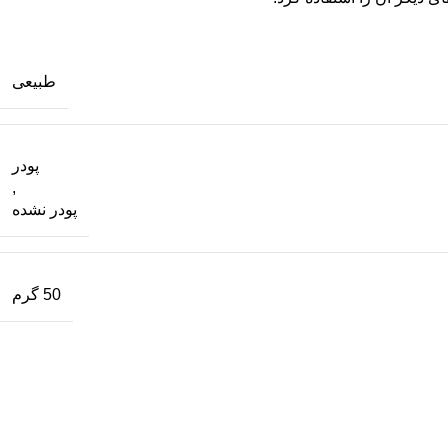
طبیعی
پودر
,
پودر نشده
50 گرم