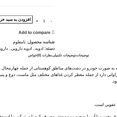
افزودن به سبد خری
Add to compare
شناسه محصول:
نامعلوم
دسته:
ادویه
,
ادویه دارویی
,
دارو
توضیحات
توضیحات تکمیلی
نظرات (0)
خواص
ه به صورت خودرو در دشت‌های مناطق کوهستانی از جمله چهارمحال و ب
فراوانی دارد از جمله معطر کردن غذاهای مختلف مثل ماست، دوغ و پ
د.
 عفونی است.
غ ریخت و یا آن را به صورت دمنوش مصرف کرد یا در ترکیب با ادویه‌ها