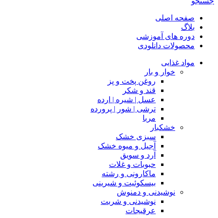
جستجو
صفحه اصلی
بلاگ
دوره های آموزشی
محصولات دانلودی
مواد غذایی
خوار و بار
روغن پخت و پز
قند و شکر
عسل | شیره | ارده
ترشی | شور | پرورده
مربا
خشکبار
سبزی خشک
آجیل و میوه خشک
آرد و سویق
حبوبات و غلات
ماکارونی و رشته
بیسکوئیت و شیرینی
نوشیدنی و دمنوش
نوشیدنی و شربت
عرقیجات