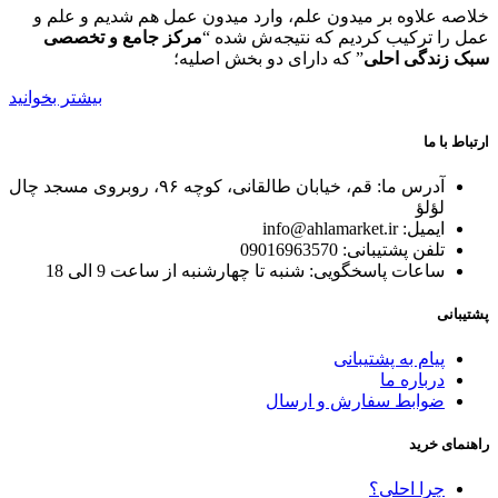
خلاصه علاوه بر میدون علم، وارد میدون عمل هم شدیم و علم و
عمل را ترکیب کردیم که نتیجه‌ش شده “
مرکز جامع و تخصصی
سبک زندگی احلی
” که دارای دو بخش اصلیه؛
بیشتر بخوانید
ارتباط با ما
آدرس ما: قم، خیابان طالقانی، کوچه ۹۶، روبروی مسجد چال
لؤلؤ
ایمیل: info@ahlamarket.ir
تلفن پشتیبانی: 09016963570
ساعات پاسخگویی: شنبه تا چهارشنبه از ساعت 9 الی 18
پشتیبانی
پیام به پشتیبانی
درباره ما
ضوابط سفارش و ارسال
راهنمای خرید
چرا احلی؟