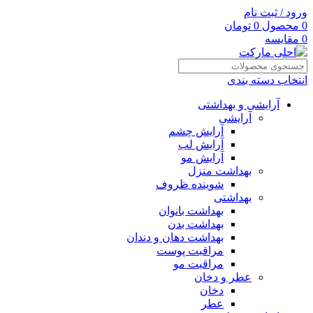
ورود / ثبت نام
0
محصول
0
تومان
0
مقایسه
انتخاب دسته بندی
آرایشی و بهداشتی
آرایشی
آرایش چشم
آرایش لب
آرایش مو
بهداشت منزل
شوینده ظروف
بهداشتی
بهداشت بانوان
بهداشت بدن
بهداشت دهان و دندان
مراقبت پوست
مراقبت مو
عطر و دخان
دخان
عطر