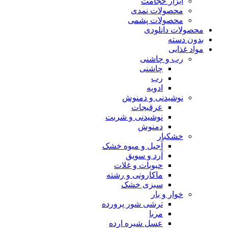
ابزار حجامت
محصولات نمدی
محصولات پشمی
محصولات دانلودی
بدون دسته
مواد غذایی
رب و چاشنی
چاشنی
رب
ادویه
نوشیدنی و دمنوش
عرقیجات
نوشیدنی و شربت
دمنوش
خشکبار
آجیل و میوه خشک
آرد و سویق
حبوبات و غلات
ماکارونی و رشته
سبزی خشک
خوار و بار
ترشی شور پرورده
مربا
عسل شیره ارده