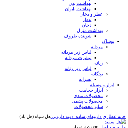
بهداشت بدن
بهداشت بانوان
عطر و دخان
عطر
دخان
بهداشت منزل
شوینده ظروف
پوشاک
مردانه
لباس زیر مردانه
تیشرت مردانه
زنانه
لباس زیر زنانه
بچگانه
پسرانه
ابزار و وسیله
ابزار حجامت
محصولات نمدی
محصولات پشمی
سایر محصولات
خانه
عطاری
داروهای ساده
ادویه دارویی
هل سیاه (هل باد)
هل سفید اصل
355,000
تومان