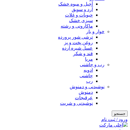
آجیل و میوه خشک
آرد و سویق
حبوبات و غلات
سبزی خشک
ماکارونی و رشته
خوار و بار
ترشی شور پرورده
روغن پخت و پز
عسل شیره ارده
قند و شکر
مربا
رب و چاشنی
ادویه
چاشنی
رب
نوشیدنی و دمنوش
دمنوش
عرقیجات
نوشیدنی و شربت
جستجو
ورود / ثبت نام