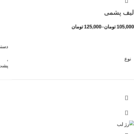
لیف پشمی
105,000
تومان
–
125,000
تومان
دست
نوع
,
پشت