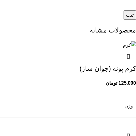
محصولات مشابه
کرم پونه (جوان ساز)
125,000
تومان
وزن