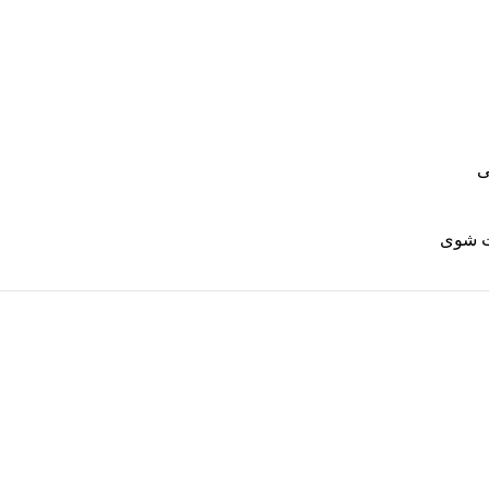
ی
 شوی