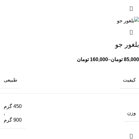
بلغور جو
85,000
تومان
–
160,000
تومان
کیفیت
طبیعی
450 گرم
وزن
,
900 گرم