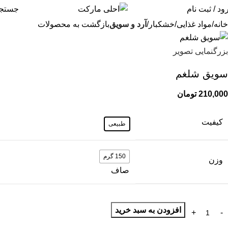
0
ود / ثبت نام
جستج
خانه
مواد غذایی
خشکبار
آرد و سویق
بازگشت به محصولات
بزرگنمایی تصویر
سویق شلغم
210,000
تومان
کیفیت
طبیعی
150 گرم
وزن
صاف
افزودن به سبد خرید