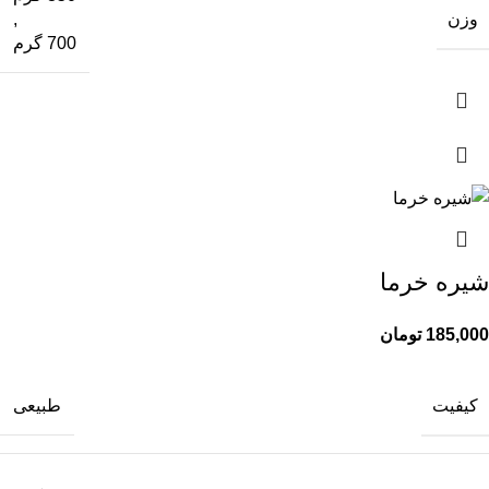
وزن
,
700 گرم
شیره خرما
185,000
تومان
کیفیت
طبیعی