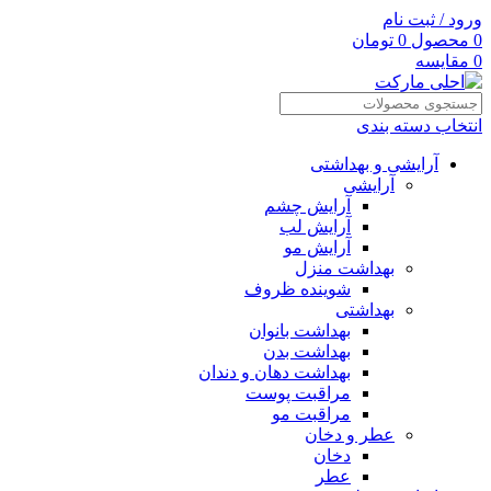
ورود / ثبت نام
0
محصول
0
تومان
0
مقایسه
انتخاب دسته بندی
آرایشی و بهداشتی
آرایشی
آرایش چشم
آرایش لب
آرایش مو
بهداشت منزل
شوینده ظروف
بهداشتی
بهداشت بانوان
بهداشت بدن
بهداشت دهان و دندان
مراقبت پوست
مراقبت مو
عطر و دخان
دخان
عطر