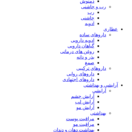
دمنوش
رب و چاشنی
رب
چاشنی
ادویه
عطاری
داروهای ساده
ادویه دارویی
گیاهان دارویی
روغن های درمانی
بذر و دانه
صمغ
داروهای ترکیبی
داروهای روایی
داروهای اجتهادی
آرایشی و بهداشتی
آرایشی
آرایش چشم
آرایش لب
آرایش مو
بهداشتی
مراقبت پوست
مراقبت مو
بهداشت دهان و دندان