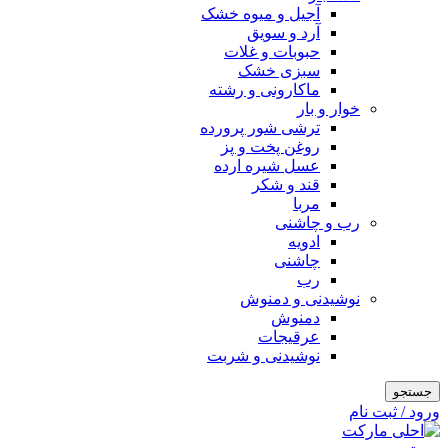
آجیل و میوه خشک
آرد و سویق
حبوبات و غلات
سبزی خشک
ماکارونی و رشته
خوار و بار
ترشی شور پرورده
روغن پخت و پز
عسل شیره ارده
قند و شکر
مربا
رب و چاشنی
ادویه
چاشنی
رب
نوشیدنی و دمنوش
دمنوش
عرقیجات
نوشیدنی و شربت
جستجو
ورود / ثبت نام