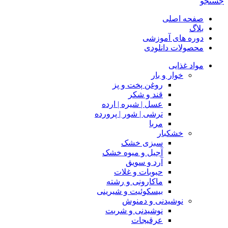
جستجو
صفحه اصلی
بلاگ
دوره های آموزشی
محصولات دانلودی
مواد غذایی
خوار و بار
روغن پخت و پز
قند و شکر
عسل | شیره | ارده
ترشی | شور | پرورده
مربا
خشکبار
سبزی خشک
آجیل و میوه خشک
آرد و سویق
حبوبات و غلات
ماکارونی و رشته
بیسکوئیت و شیرینی
نوشیدنی و دمنوش
نوشیدنی و شربت
عرقیجات