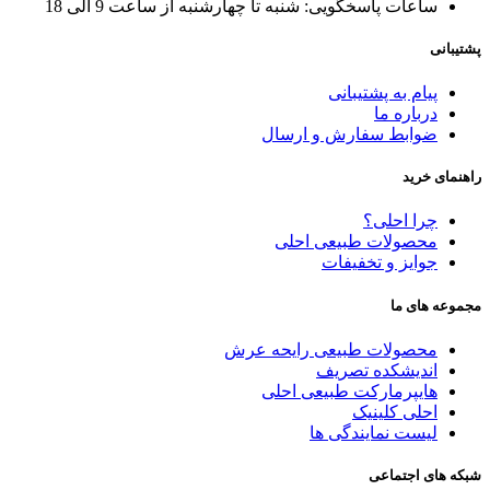
ساعات پاسخگویی: شنبه تا چهارشنبه از ساعت 9 الی 18
پشتیبانی
پیام به پشتیبانی
درباره ما
ضوابط سفارش و ارسال
راهنمای خرید
چرا احلی؟
محصولات طبیعی احلی
جوایز و تخفیفات
مجموعه های ما
محصولات طبیعی رایحه عرش
اندیشکده تصریف
هایپرمارکت طبیعی احلی
احلی کلینیک
لیست نمایندگی ها
شبکه های اجتماعی