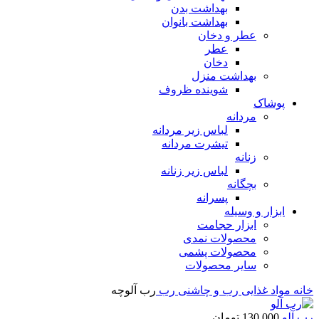
بهداشت بدن
بهداشت بانوان
عطر و دخان
عطر
دخان
بهداشت منزل
شوینده ظروف
پوشاک
مردانه
لباس زیر مردانه
تیشرت مردانه
زنانه
لباس زیر زنانه
بچگانه
پسرانه
ابزار و وسیله
ابزار حجامت
محصولات نمدی
محصولات پشمی
سایر محصولات
خانه
مواد غذایی
رب و چاشنی
رب
رب آلوچه
رب آلو
130,000
تومان