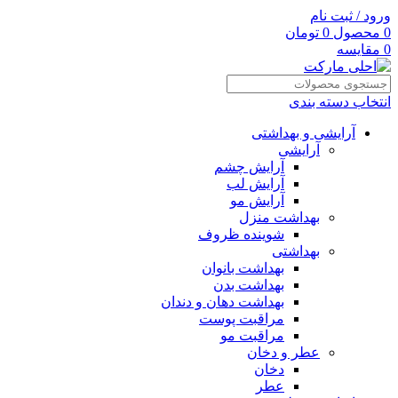
ورود / ثبت نام
0
محصول
0
تومان
0
مقایسه
انتخاب دسته بندی
آرایشی و بهداشتی
آرایشی
آرایش چشم
آرایش لب
آرایش مو
بهداشت منزل
شوینده ظروف
بهداشتی
بهداشت بانوان
بهداشت بدن
بهداشت دهان و دندان
مراقبت پوست
مراقبت مو
عطر و دخان
دخان
عطر