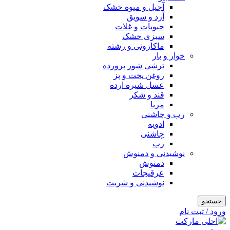
آجیل و میوه خشک
آرد و سویق
حبوبات و غلات
سبزی خشک
ماکارونی و رشته
خوار و بار
ترشی شور پرورده
روغن پخت و پز
عسل شیره ارده
قند و شکر
مربا
رب و چاشنی
ادویه
چاشنی
رب
نوشیدنی و دمنوش
دمنوش
عرقیجات
نوشیدنی و شربت
جستجو
ورود / ثبت نام