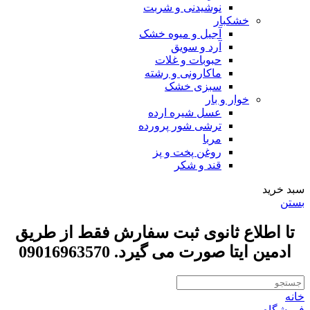
نوشیدنی و شربت
خشکبار
آجیل و میوه خشک
آرد و سویق
حبوبات و غلات
ماکارونی و رشته
سبزی خشک
خوار و بار
عسل شیره ارده
ترشی شور پرورده
مربا
روغن پخت و پز
قند و شکر
سبد خرید
بستن
تا اطلاع ثانوی ثبت سفارش فقط از طریق
ادمین ایتا صورت می گیرد. 09016963570
خانه
فروشگاه