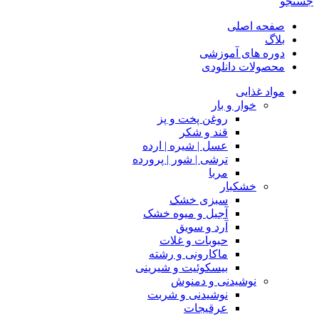
جستجو
صفحه اصلی
بلاگ
دوره های آموزشی
محصولات دانلودی
مواد غذایی
خوار و بار
روغن پخت و پز
قند و شکر
عسل | شیره | ارده
ترشی | شور | پرورده
مربا
خشکبار
سبزی خشک
آجیل و میوه خشک
آرد و سویق
حبوبات و غلات
ماکارونی و رشته
بیسکوئیت و شیرینی
نوشیدنی و دمنوش
نوشیدنی و شربت
عرقیجات