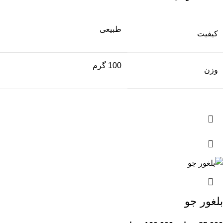
طبیعی
کیفیت
100 گرم
وزن
بلغور جو