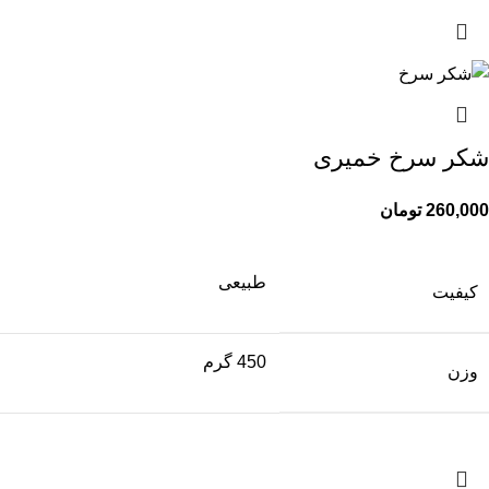
شکر سرخ خمیری
260,000
تومان
طبیعی
کیفیت
450 گرم
وزن