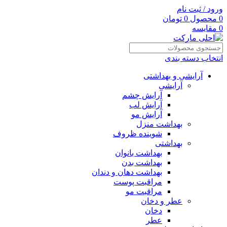
ورود / ثبت نام
0
محصول
0
تومان
0
مقایسه
انتخاب دسته بندی
آرایشی و بهداشتی
آرایشی
آرایش چشم
آرایش لب
آرایش مو
بهداشت منزل
شوینده ظروف
بهداشتی
بهداشت بانوان
بهداشت بدن
بهداشت دهان و دندان
مراقبت پوست
مراقبت مو
عطر و دخان
دخان
عطر