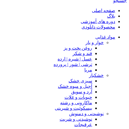
جستجو
صفحه اصلی
بلاگ
دوره های آموزشی
محصولات دانلودی
مواد غذایی
خوار و بار
روغن پخت و پز
قند و شکر
عسل | شیره | ارده
ترشی | شور | پرورده
مربا
خشکبار
سبزی خشک
آجیل و میوه خشک
آرد و سویق
حبوبات و غلات
ماکارونی و رشته
بیسکوئیت و شیرینی
نوشیدنی و دمنوش
نوشیدنی و شربت
عرقیجات