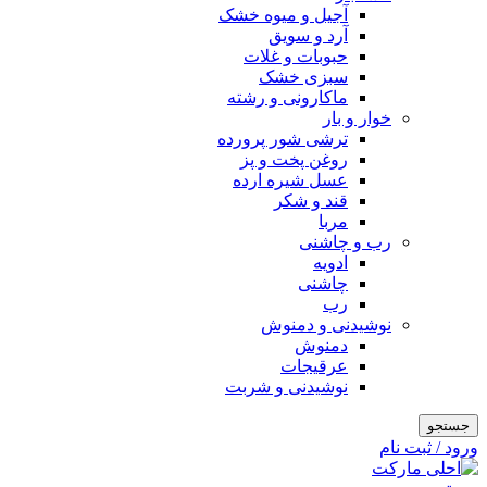
آجیل و میوه خشک
آرد و سویق
حبوبات و غلات
سبزی خشک
ماکارونی و رشته
خوار و بار
ترشی شور پرورده
روغن پخت و پز
عسل شیره ارده
قند و شکر
مربا
رب و چاشنی
ادویه
چاشنی
رب
نوشیدنی و دمنوش
دمنوش
عرقیجات
نوشیدنی و شربت
جستجو
ورود / ثبت نام