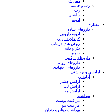
دمنوش
رب و چاشنی
رب
چاشنی
ادویه
عطاری
داروهای ساده
ادویه دارویی
گیاهان دارویی
روغن های درمانی
بذر و دانه
صمغ
داروهای ترکیبی
داروهای روایی
داروهای اجتهادی
آرایشی و بهداشتی
آرایشی
آرایش چشم
آرایش لب
آرایش مو
بهداشتی
مراقبت پوست
مراقبت مو
بهداشت دهان و دندان