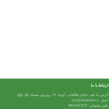
ارتباط با ما
آدرس ما: قم، خیابان طالقانی، کوچه ۹۶، روبروی مسجد چال لؤلؤ
ایمیل: info@ahlamarket.ir
تلفن پشتیبانی: 09016963570