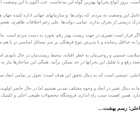
است. بروز انواع بحرانها بهترین گواه این مدعاست. خب اکنون با این وضعیت 
عامل این وضعیت نه مردم، که دولت‌ها و سازمانهای جهانی اداره کننده جهان هست
درک درستی از بحران ندارند. تمامی دولت‌ها علی رغم اختلافات ظاهری، هضم در 
اگر قرار است تغییری در جهت زیست بهتر رقم بخورد به دست مردم است. ما مرد
را به حداقل رسانده و با پذیرش تنوع فرهنگی بر سر مسائل اساسی تر با هم م
سلامت جسمی و روحی‌مان به خطر افتاده، محیط زیست‌مان در حال نابودی است
صدد رفع و یا تقلیل این بحرانها در حد ممکن برآمد. همگی این ساختارها نیاز به 
احلی، جنبشی است که به دنبال تحقق این هدف است؛ تحول در تمامی ابعاد تمدن 
ما به دنبال تغییر در ابعاد و وجوه مختلف تمدنی هستیم اما در حال حاضر اولوی
دارد. همین اهمیت سبب راه اندازی فروشگاه محصولات طبیعی احلی و کلینی
احلی؛ رسم بهشت…