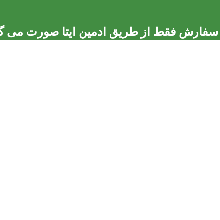
فارش فقط از طریق ادمین ایتا صورت می گیرد. 6963570