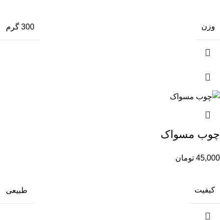
وزن
300 گرم
چوب مسواک
45,000
تومان
کیفیت
طبیعی