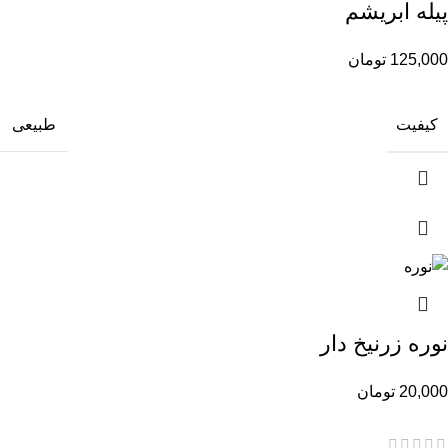
پیله ابریشم
125,000
تومان
کیفیت
طبیعی
نوره زرنیخ دار
20,000
تومان