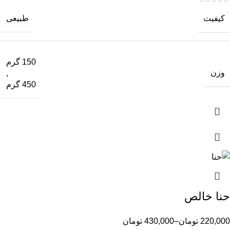
کیفیت
طبیعی
150 گرم
وزن
,
450 گرم
حنا خالص
220,000
تومان
–
430,000
تومان