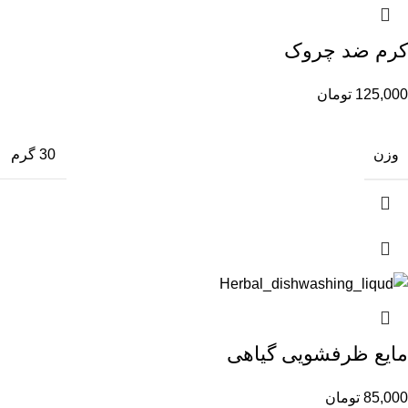
کرم ضد چروک
125,000
تومان
وزن
30 گرم
مایع ظرفشویی گیاهی
85,000
تومان