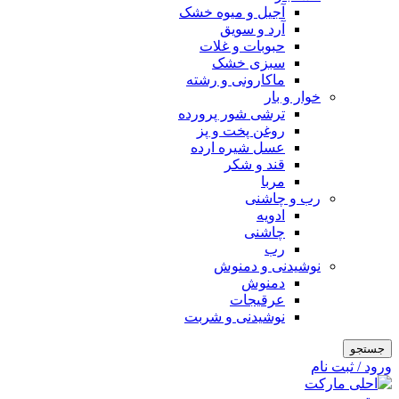
آجیل و میوه خشک
آرد و سویق
حبوبات و غلات
سبزی خشک
ماکارونی و رشته
خوار و بار
ترشی شور پرورده
روغن پخت و پز
عسل شیره ارده
قند و شکر
مربا
رب و چاشنی
ادویه
چاشنی
رب
نوشیدنی و دمنوش
دمنوش
عرقیجات
نوشیدنی و شربت
جستجو
ورود / ثبت نام