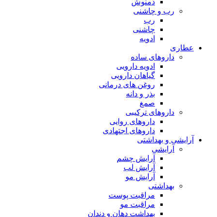
دمنوش
رب و چاشنی
رب
چاشنی
ادویه
عطاری
داروهای ساده
ادویه دارویی
گیاهان دارویی
روغن های درمانی
بذر و دانه
صمغ
داروهای ترکیبی
داروهای روایی
داروهای اجتهادی
آرایشی و بهداشتی
آرایشی
آرایش چشم
آرایش لب
آرایش مو
بهداشتی
مراقبت پوست
مراقبت مو
بهداشت دهان و دندان