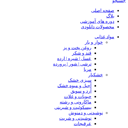
جستجو
صفحه اصلی
بلاگ
دوره های آموزشی
محصولات دانلودی
مواد غذایی
خوار و بار
روغن پخت و پز
قند و شکر
عسل | شیره | ارده
ترشی | شور | پرورده
مربا
خشکبار
سبزی خشک
آجیل و میوه خشک
آرد و سویق
حبوبات و غلات
ماکارونی و رشته
بیسکوئیت و شیرینی
نوشیدنی و دمنوش
نوشیدنی و شربت
عرقیجات