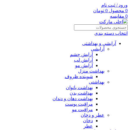
ورود / ثبت نام
0
محصول
0
تومان
0
مقایسه
انتخاب دسته بندی
آرایشی و بهداشتی
آرایشی
آرایش چشم
آرایش لب
آرایش مو
بهداشت منزل
شوینده ظروف
بهداشتی
بهداشت بانوان
بهداشت بدن
بهداشت دهان و دندان
مراقبت پوست
مراقبت مو
عطر و دخان
دخان
عطر