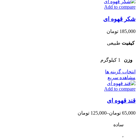
دارای
Add to compare
انواع
مختلفی
شکر قهوه ای
می
باشد.
گزینه
185,000
تومان
ها
ممکن
کیفیت
طبیعی
است
در
صفحه
وزن
1 کیلوگرم
محصول
این
انتخاب
انتخاب گزینه ها
محصول
شوند
مشاهده سریع
دارای
Add to compare
انواع
مختلفی
قند قهوه ای
می
باشد.
گزینه
65,000
تومان
–
125,000
تومان
ها
ممکن
ساده
است
,
در