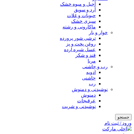
آجیل و میوه خشک
آرد و سویق
حبوبات و غلات
سبزی خشک
ماکارونی و رشته
خوار و بار
ترشی شور پرورده
روغن پخت و پز
عسل شیره ارده
قند و شکر
مربا
رب و چاشنی
ادویه
چاشنی
رب
نوشیدنی و دمنوش
دمنوش
عرقیجات
نوشیدنی و شربت
جستجو
ورود / ثبت نام