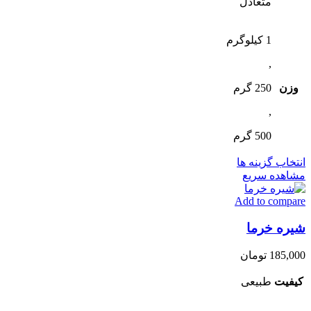
متعادل
1 کیلوگرم
,
وزن
250 گرم
,
500 گرم
این
انتخاب گزینه ها
محصول
مشاهده سریع
دارای
Add to compare
انواع
مختلفی
شیره خرما
می
باشد.
گزینه
185,000
تومان
ها
ممکن
کیفیت
طبیعی
است
در