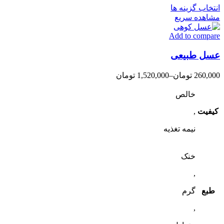
این
انتخاب گزینه ها
محصول
مشاهده سریع
دارای
Add to compare
انواع
مختلفی
عسل طبیعی
می
باشد.
گزینه
260,000
تومان
–
1,520,000
تومان
ها
ممکن
خالص
است
کیفیت
,
در
صفحه
نیمه تغذیه
محصول
انتخاب
شوند
خنک
,
طبع
گرم
,