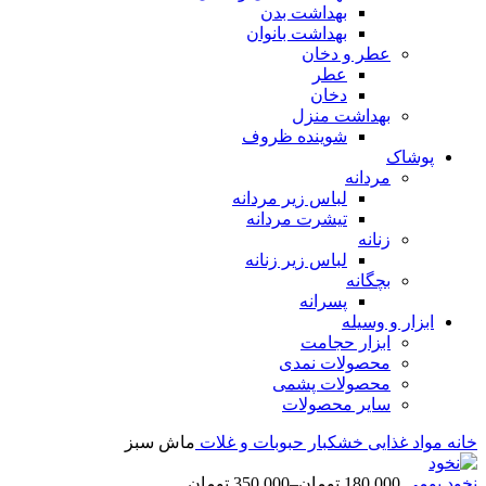
بهداشت بدن
بهداشت بانوان
عطر و دخان
عطر
دخان
بهداشت منزل
شوینده ظروف
پوشاک
مردانه
لباس زیر مردانه
تیشرت مردانه
زنانه
لباس زیر زنانه
بچگانه
پسرانه
ابزار و وسیله
ابزار حجامت
محصولات نمدی
محصولات پشمی
سایر محصولات
خانه
مواد غذایی
خشکبار
حبوبات و غلات
ماش سبز
نخود بومی
180,000
تومان
–
350,000
تومان