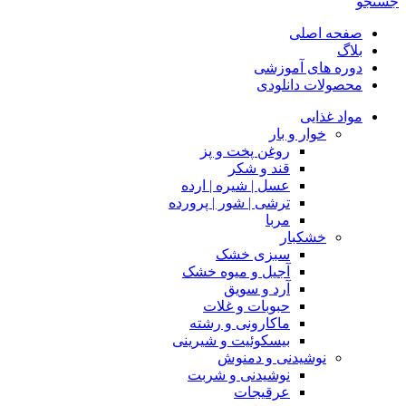
جستجو
صفحه اصلی
بلاگ
دوره های آموزشی
محصولات دانلودی
مواد غذایی
خوار و بار
روغن پخت و پز
قند و شکر
عسل | شیره | ارده
ترشی | شور | پرورده
مربا
خشکبار
سبزی خشک
آجیل و میوه خشک
آرد و سویق
حبوبات و غلات
ماکارونی و رشته
بیسکوئیت و شیرینی
نوشیدنی و دمنوش
نوشیدنی و شربت
عرقیجات