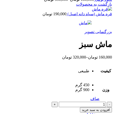
بازگشت به محصولات
قره ماش (سیاه دانه اصیل)
190,000
تومان
بزرگنمایی تصویر
ماش سبز
160,000
تومان
–
320,000
تومان
کیفیت
طبیعی
450 گرم
وزن
900 گرم
صاف
ماش
سبز
افزودن به سبد خرید
عدد