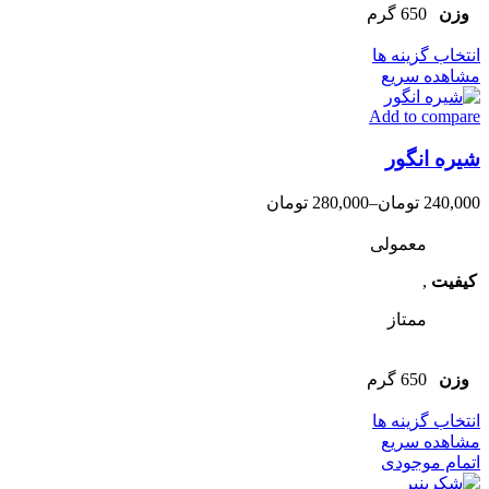
صفحه
وزن
650 گرم
محصول
این
انتخاب
انتخاب گزینه ها
محصول
شوند
مشاهده سریع
دارای
Add to compare
انواع
مختلفی
شیره انگور
می
باشد.
گزینه
240,000
تومان
–
280,000
تومان
ها
ممکن
معمولی
است
کیفیت
,
در
صفحه
ممتاز
محصول
انتخاب
شوند
وزن
650 گرم
این
انتخاب گزینه ها
محصول
مشاهده سریع
دارای
اتمام موجودی
انواع