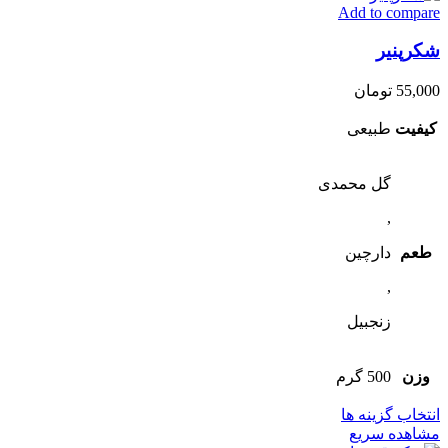
Add to compare
مختلفی
می
شکرپنیر
باشد.
گزینه
ها
55,000
تومان
ممکن
است
کیفیت
طبیعی
در
صفحه
محصول
گل محمدی
انتخاب
,
شوند
طعم
دارچین
,
زنجبیل
وزن
500 گرم
این
انتخاب گزینه ها
محصول
مشاهده سریع