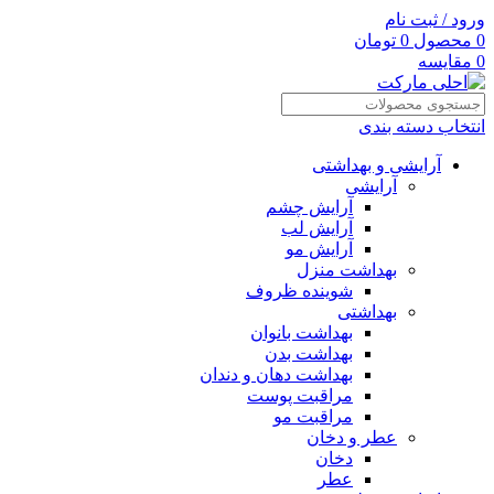
ورود / ثبت نام
0
محصول
0
تومان
0
مقایسه
انتخاب دسته بندی
آرایشی و بهداشتی
آرایشی
آرایش چشم
آرایش لب
آرایش مو
بهداشت منزل
شوینده ظروف
بهداشتی
بهداشت بانوان
بهداشت بدن
بهداشت دهان و دندان
مراقبت پوست
مراقبت مو
عطر و دخان
دخان
عطر