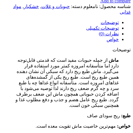
Add to compare
شناسه محصول:
نامعلوم
دسته:
حبوبات و غلات
,
خشکبار
,
مواد
غذایی
توضیحات
توضیحات تکمیلی
نظرات (0)
خواص
توضیحات
ماش
از جمله حبوبات مفید است که قدمتی قابل‌توجه
دارد اما متأسفانه امروزه کمتر مورد استفاده قرار
می‌گیرد. ماش طبع ریح دارد که سبکی آن نشان دهنده
همین طبع ریح است. طبع ریح یکی از گمشده‌های
غذاهای امروزه است. متأسفانه انواع غذاها چه با طبع
سرد و چه گرم ضعف ریح دارند لذا توصیه می‌شود با
اضافه کردن حبوباتی همچون ماش این ضعف برطرف
گردد. طبع ریح عامل هضم و جذب و دفع مطلوب غذا و
همچنین سبکی خون است.
طبع:
ریح سودای صاف
خواص:
مهم‌ترین خاصیت ماش تقویت معده است.