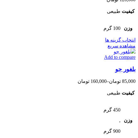
کیفیت
طبیعی
وزن
100 گرم
این
انتخاب گزینه ها
محصول
مشاهده سریع
دارای
Add to compare
انواع
مختلفی
بلغور جو
می
باشد.
گزینه
85,000
تومان
–
160,000
تومان
ها
ممکن
کیفیت
طبیعی
است
در
صفحه
450 گرم
محصول
وزن
,
انتخاب
شوند
900 گرم