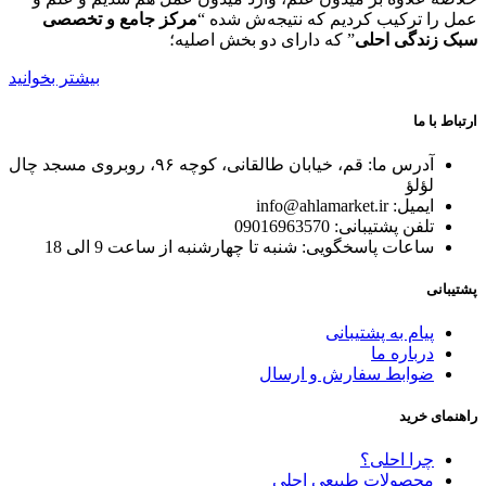
در
عمل را ترکیب کردیم که نتیجه‌ش شده “
مرکز جامع و تخصصی
صفحه
سبک زندگی احلی
” که دارای دو بخش اصلیه؛
محصول
بیشتر بخوانید
انتخاب
شوند
ارتباط با ما
آدرس ما: قم، خیابان طالقانی، کوچه ۹۶، روبروی مسجد چال
لؤلؤ
ایمیل: info@ahlamarket.ir
تلفن پشتیبانی: 09016963570
ساعات پاسخگویی: شنبه تا چهارشنبه از ساعت 9 الی 18
پشتیبانی
پیام به پشتیبانی
درباره ما
ضوابط سفارش و ارسال
راهنمای خرید
چرا احلی؟
محصولات طبیعی احلی