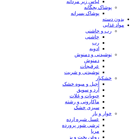
لباس زیر مردانه
پوشاک بچگانه
پوشاک پسرانه
بدون دسته
مواد غذایی
رب و چاشنی
چاشنی
رب
ادویه
نوشیدنی و دمنوش
دمنوش
عرقیجات
نوشیدنی و شربت
خشکبار
آجیل و میوه خشک
آرد و سویق
حبوبات و غلات
ماکارونی و رشته
سبزی خشک
خوار و بار
عسل شیره ارده
ترشی شور پرورده
مربا
روغن پخت و پز