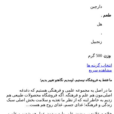
صفحه
دارچین
محصول
انتخاب
طعم
,
شوند
هل
,
زنجبیل
وزن
500 گرم
این
انتخاب گزینه ها
محصول
مشاهده سریع
دارای
انواع
ما فقط یه فروشگاه نیستیم، اومدیم نگاهتو تغییر بدیم؛
مختلفی
می
ما در اصل یه مجموعه علمی و فرهنگی هستیم که دغدغه
باشد.
اصلی‌مون هم علم و فرهنگه. اگه فروشگاه محصولات طبیعی هم
گزینه
زدیم به خاطر اینه که از نظر ما تغذیه و سلامت بخش اصلی سبک
ها
زندگی و فرهنگه؛ غذای جسم، غذای روح هم هست…
ممکن
است
خلاصه علاوه بر میدون علم، وارد میدون عمل هم شدیم و علم و