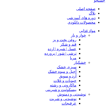
جستجو
صفحه اصلی
بلاگ
دوره های آموزشی
محصولات دانلودی
مواد غذایی
خوار و بار
روغن پخت و پز
قند و شکر
عسل | شیره | ارده
ترشی | شور | پرورده
مربا
خشکبار
سبزی خشک
آجیل و میوه خشک
آرد و سویق
حبوبات و غلات
ماکارونی و رشته
بیسکوئیت و شیرینی
نوشیدنی و دمنوش
نوشیدنی و شربت
عرقیجات