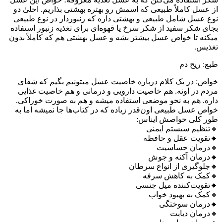
از عسل کاملاً طبیعی که اسمش رو بهتره بهشتی بذاریم. احلیٰ دو
نوع عسل شامل طبیعی و بهشتی داره که زنبوردار در نوع طبیعی
بجای شکر سفید از شکر سرخ یا قهوه‌ای برای تغذیه زنبور استفاده
میکنه تا خواص عسل بیشتر بشه و عسل بهشتی هم که کاملاً بدون
تغذیس.
طبع: ریح دم
خواص: در یک کلام درباره خاصیت عسل میتونیم بگیم که شفای
مردم در اونه. هم خاصیت دارویی و درمانی و هم خاصیت غذایی
داره. هم به نحو موضعی استفاده میشه و هم به صورت خوراکی.
خواص عسل طبیعی اون‌قدر زیاده که در کتاب‌ها جا نمیشه اما به
طور کلی خواصش ایناس:
🔸تنظیم سیستم ایمنی
🔸تقویت عقل و حافظه
🔸درمان حساسیت
🔸درمان آکنه و جوش
🔸جلوگیری از انواع سرطان‌
🔸کمک به کاهش سرفه
🔸تقویت‌کننده میل جنسی
🔸کمک به بهبود خواب
🔸درمان سوختگی
🔸درمان دیابت