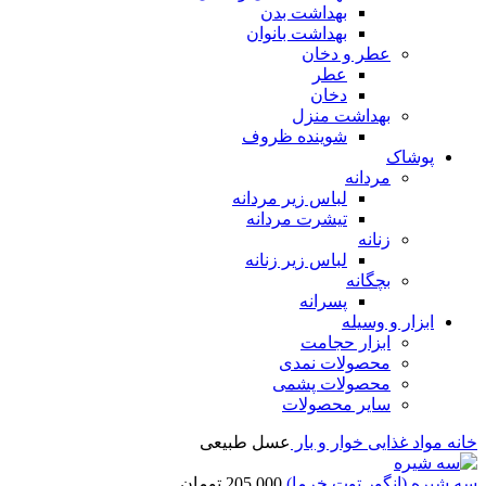
بهداشت بدن
بهداشت بانوان
عطر و دخان
عطر
دخان
بهداشت منزل
شوینده ظروف
پوشاک
مردانه
لباس زیر مردانه
تیشرت مردانه
زنانه
لباس زیر زنانه
بچگانه
پسرانه
ابزار و وسیله
ابزار حجامت
محصولات نمدی
محصولات پشمی
سایر محصولات
خانه
مواد غذایی
خوار و بار
عسل طبیعی
سه شیره (انگور توت خرما)
205,000
تومان