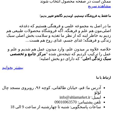
ممکن است در صفحه محصول انتخاب شوند
مشاهده سریع
ما فقط یه فروشگاه نیستیم، اومدیم نگاهتو تغییر بدیم؛
ما در اصل یه مجموعه علمی و فرهنگی هستیم که دغدغه
اصلی‌مون هم علم و فرهنگه. اگه فروشگاه محصولات طبیعی هم
زدیم به خاطر اینه که از نظر ما تغذیه و سلامت بخش اصلی سبک
زندگی و فرهنگه؛ غذای جسم، غذای روح هم هست…
خلاصه علاوه بر میدون علم، وارد میدون عمل هم شدیم و علم و
عمل را ترکیب کردیم که نتیجه‌ش شده “
مرکز جامع و تخصصی
سبک زندگی احلی
” که دارای دو بخش اصلیه؛
بیشتر بخوانید
ارتباط با ما
آدرس ما: قم، خیابان طالقانی، کوچه ۹۶، روبروی مسجد چال
لؤلؤ
ایمیل: info@ahlamarket.ir
تلفن پشتیبانی: 09016963570
ساعات پاسخگویی: شنبه تا چهارشنبه از ساعت 9 الی 18