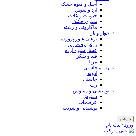
آجیل و میوه خشک
آرد و سویق
حبوبات و غلات
سبزی خشک
ماکارونی و رشته
خوار و بار
ترشی شور پرورده
روغن پخت و پز
عسل شیره ارده
قند و شکر
مربا
رب و چاشنی
ادویه
چاشنی
رب
نوشیدنی و دمنوش
دمنوش
عرقیجات
نوشیدنی و شربت
جستجو
ورود / ثبت نام