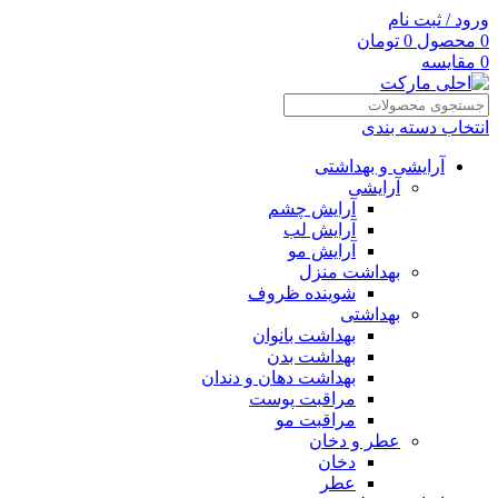
ورود / ثبت نام
0
محصول
0
تومان
0
مقایسه
انتخاب دسته بندی
آرایشی و بهداشتی
آرایشی
آرایش چشم
آرایش لب
آرایش مو
بهداشت منزل
شوینده ظروف
بهداشتی
بهداشت بانوان
بهداشت بدن
بهداشت دهان و دندان
مراقبت پوست
مراقبت مو
عطر و دخان
دخان
عطر