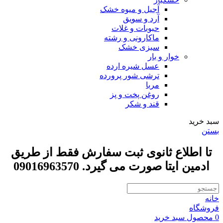
آجیل و میوه خشک
آرد و سویق
حبوبات و غلات
ماکارونی و رشته
سبزی خشک
خوار و بار
عسل شیره ارده
ترشی شور پرورده
مربا
روغن پخت و پز
قند و شکر
سبد خرید
بستن
تا اطلاع ثانوی ثبت سفارش فقط از طریق
ادمین ایتا صورت می گیرد. 09016963570
خانه
فروشگاه
0
محصول
سبد خرید