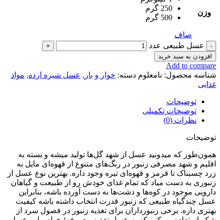
250 گرم
وزن
500 گرم
صاف
عسل طبیعی عدد
افزودن به سبد خرید
Add to compare
شناسه محصول:
نامعلوم
دسته:
خوار و بار
,
عسل شیره ارده
,
مواد
غذایی
توضیحات
توضیحات تکمیلی
نظرات (0)
توضیحات
همون‌طور که میدونید عسل از شهد گل‌ها تولید میشه و بسته به
اقلیم و شهد مصرفی زنبور در رنگ‌های متنوع از قهوه‌ای مایل به
زرد چسبناک تا قرمز و قهوه‌ای تیره وجود داره. بهترین نوع عسل از
زنبوری به دست میاد که تمام غذای خودش رو از طبیعت و گیاهان
دارویی موجود در کوه‌‌ها و دشت‌ها به دست آورده باشه، بنابراین
عسل چندگیاه طبیعی که زنبور قدرت انتخاب داشته باشه کیفیت
بهتری داره. برخی زنبورداران برای تغذیه زنبور در فصول سرد از
شکر استفاده می‌کنن که به عسل تغذیه معروفه؛ خواص این عسل