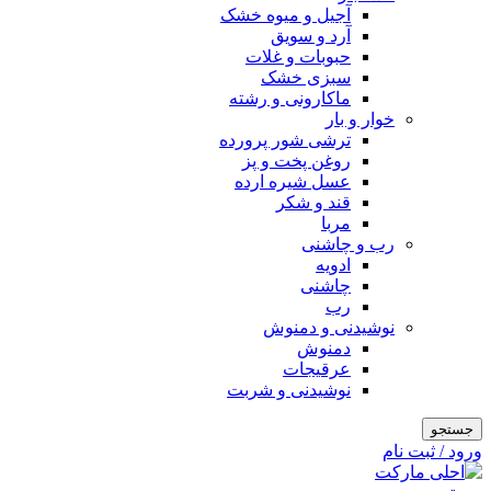
آجیل و میوه خشک
آرد و سویق
حبوبات و غلات
سبزی خشک
ماکارونی و رشته
خوار و بار
ترشی شور پرورده
روغن پخت و پز
عسل شیره ارده
قند و شکر
مربا
رب و چاشنی
ادویه
چاشنی
رب
نوشیدنی و دمنوش
دمنوش
عرقیجات
نوشیدنی و شربت
جستجو
ورود / ثبت نام