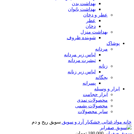
بهداشت بدن
بهداشت بانوان
عطر و دخان
عطر
دخان
بهداشت منزل
شوینده ظروف
پوشاک
مردانه
لباس زیر مردانه
تیشرت مردانه
زنانه
لباس زیر زنانه
بچگانه
پسرانه
ابزار و وسیله
ابزار حجامت
محصولات نمدی
محصولات پشمی
سایر محصولات
خانه
مواد غذایی
خشکبار
آرد و سویق
سویق ریح و دم
سویق صفرابر
180,000
تومان