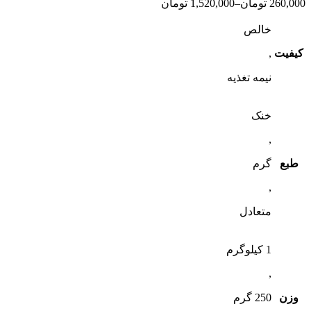
260,000
تومان
–
1,520,000
تومان
خالص
کیفیت
,
نیمه تغذیه
خنک
,
طبع
گرم
,
متعادل
1 کیلوگرم
,
وزن
250 گرم