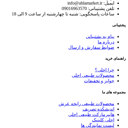
ایمیل: info@ahlamarket.ir
تلفن پشتیبانی: 09016963570
ساعات پاسخگویی: شنبه تا چهارشنبه از ساعت 9 الی 18
پشتیبانی
پیام به پشتیبانی
درباره ما
ضوابط سفارش و ارسال
راهنمای خرید
چرا احلی؟
محصولات طبیعی احلی
جوایز و تخفیفات
مجموعه های ما
محصولات طبیعی رایحه عرش
اندیشکده تصریف
هایپرمارکت طبیعی احلی
احلی کلینیک
لیست نمایندگی ها