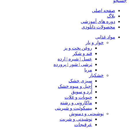
جستجو
صفحه اصلی
بلاگ
دوره های آموزشی
محصولات دانلودی
مواد غذایی
خوار و بار
روغن پخت و پز
قند و شکر
عسل | شیره | ارده
ترشی | شور | پرورده
مربا
خشکبار
سبزی خشک
آجیل و میوه خشک
آرد و سویق
حبوبات و غلات
ماکارونی و رشته
بیسکوئیت و شیرینی
نوشیدنی و دمنوش
نوشیدنی و شربت
عرقیجات