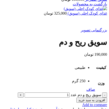
بازگشت به محصولات
غذای کودک احلی (سویق)
325,000
تومان
بزرگنمایی تصویر
سویق ریح و دم
190,000
تومان
کیفیت
طبیعی
250 گرم
وزن
صاف
سویق ریح و دم عدد
افزودن به سبد خرید
Add to compare