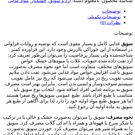
شناسه محصول:
نامعلوم
دسته:
آرد و سویق
,
خشکبار
,
مواد غذایی
توضیحات
توضیحات تکمیلی
نظرات (0)
توضیحات
سویق
غذایی کامل و بسیار مقوی است که توصیه و روایات فراوانی
در استفاده از این خوراکی باارزش وجود دارد. این فرآورده کمتر
شناخته‌شده ولی بسیار پرخاصیت را می‌توان این‌طور تعریف کرد:
آرد تفت داده شده حبوبات، غلات یا میوه‌های خشک. خواص
سویق‌های مختلف، متفاوت است اما خود نحوه مصرف به‌صورت
سویق باعث افزایش خواص مواد غذایی می‌شود. تفت دادن ملایم
سبب تقویت ریح در مواد غذایی می‌شود که ریح نیز عامل تقویت
سیستم سوخت‌وساز و ایمنی بدن است. بنابراین بهتر است مصرف
سویق به برنامه غذایی افراد اضافه شود. انتخاب نوع سویق باید
متناسب با طبع افراد باشد. طبع عمومی سویق‌ها ریح صفرا هستند
اما هر سویق طبع مواد اولیه خود را دارد لذا برای آگاهی از طبع هر
سویق به ماده اولیه آن رجوع کنید.
نحوه مصرف:
سویق را می‌توان به‌صورت خشک و خالی یا در ترکیب
با شکر سرخ یا قهوه‌ای و همراه با اندکی گلاب مصرف کرد. سویق
را به همراه شیر هم می‌توان مصرف کرد. خوردن سویق به‌صورت
کاچی یا حلوا نیز بسیار مفید است. استفاده در انواع غذاها مثل کتلت