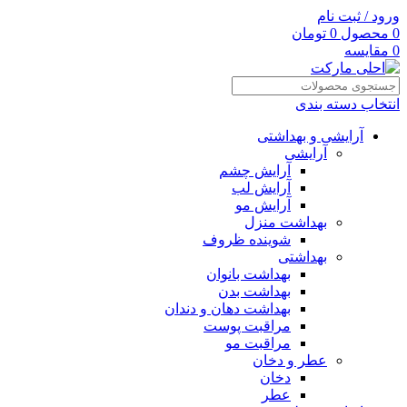
ورود / ثبت نام
0
محصول
0
تومان
0
مقایسه
انتخاب دسته بندی
آرایشی و بهداشتی
آرایشی
آرایش چشم
آرایش لب
آرایش مو
بهداشت منزل
شوینده ظروف
بهداشتی
بهداشت بانوان
بهداشت بدن
بهداشت دهان و دندان
مراقبت پوست
مراقبت مو
عطر و دخان
دخان
عطر