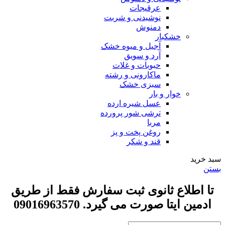
عرقیجات
نوشیدنی و شربت
دمنوش
خشکبار
آجیل و میوه خشک
آرد و سویق
حبوبات و غلات
ماکارونی و رشته
سبزی خشک
خوار و بار
عسل شیره ارده
ترشی شور پرورده
مربا
روغن پخت و پز
قند و شکر
سبد خرید
بستن
تا اطلاع ثانوی ثبت سفارش فقط از طریق
ادمین ایتا صورت می گیرد. 09016963570