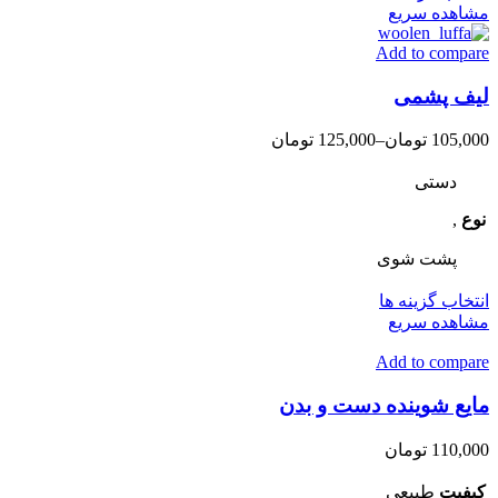
صفحه
محصول
مشاهده سریع
محصول
دارای
انتخاب
Add to compare
انواع
شوند
مختلفی
لیف پشمی
می
باشد.
گزینه
105,000
تومان
–
125,000
تومان
ها
ممکن
دستی
است
نوع
,
در
صفحه
پشت شوی
محصول
انتخاب
این
انتخاب گزینه ها
شوند
محصول
مشاهده سریع
دارای
Add to compare
انواع
مختلفی
مایع شوینده دست و بدن
می
باشد.
گزینه
110,000
تومان
ها
ممکن
کیفیت
طبیعی