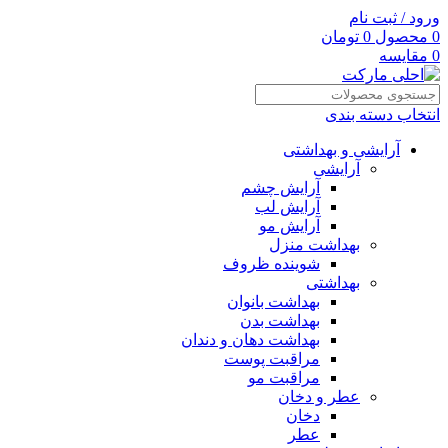
ورود / ثبت نام
0
محصول
0
تومان
0
مقایسه
انتخاب دسته بندی
آرایشی و بهداشتی
آرایشی
آرایش چشم
آرایش لب
آرایش مو
بهداشت منزل
شوینده ظروف
بهداشتی
بهداشت بانوان
بهداشت بدن
بهداشت دهان و دندان
مراقبت پوست
مراقبت مو
عطر و دخان
دخان
عطر