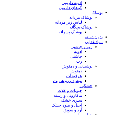
ادویه دارویی
گیاهان دارویی
پوشاک
پوشاک مردانه
لباس زیر مردانه
پوشاک بچگانه
پوشاک پسرانه
بدون دسته
مواد غذایی
رب و چاشنی
ادویه
چاشنی
رب
نوشیدنی و دمنوش
دمنوش
عرقیجات
نوشیدنی و شربت
خشکبار
حبوبات و غلات
ماکارونی و رشته
سبزی خشک
آجیل و میوه خشک
آرد و سویق
خوار و بار