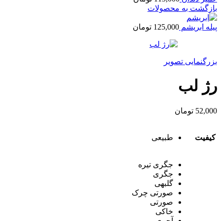
بازگشت به محصولات
پیله ابریشم
125,000
تومان
بزرگنمایی تصویر
رژ لب
52,000
تومان
کیفیت
طبیعی
جگری تیره
جگری
گلبهی
صورتی چرک
صورتی
خاکی
آجری