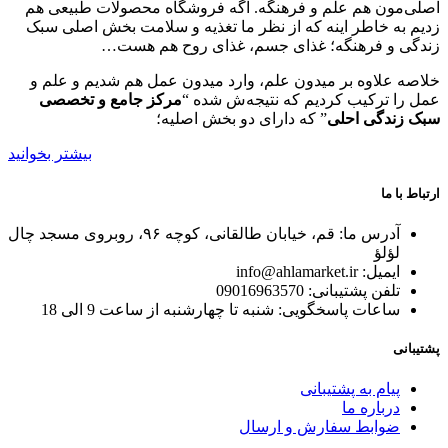
باشد.
اصلی‌مون هم علم و فرهنگه. اگه فروشگاه محصولات طبیعی هم
گزینه
زدیم به خاطر اینه که از نظر ما تغذیه و سلامت بخش اصلی سبک
ها
زندگی و فرهنگه؛ غذای جسم، غذای روح هم هست…
ممکن
است
خلاصه علاوه بر میدون علم، وارد میدون عمل هم شدیم و علم و
در
عمل را ترکیب کردیم که نتیجه‌ش شده “
مرکز جامع و تخصصی
صفحه
سبک زندگی احلی
” که دارای دو بخش اصلیه؛
محصول
بیشتر بخوانید
انتخاب
شوند
ارتباط با ما
آدرس ما: قم، خیابان طالقانی، کوچه ۹۶، روبروی مسجد چال
لؤلؤ
ایمیل: info@ahlamarket.ir
تلفن پشتیبانی: 09016963570
ساعات پاسخگویی: شنبه تا چهارشنبه از ساعت 9 الی 18
پشتیبانی
پیام به پشتیبانی
درباره ما
ضوابط سفارش و ارسال