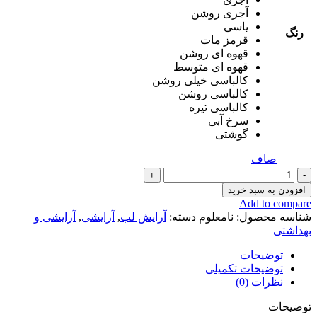
آجری روشن
یاسی
رنگ
قرمز مات
قهوه ای روشن
قهوه ای متوسط
کالباسی خیلی روشن
کالباسی روشن
کالباسی تیره
سرخ آبی
گوشتی
صاف
رژ
لب
افزودن به سبد خرید
عدد
Add to compare
شناسه محصول:
نامعلوم
دسته:
آرایش لب
,
آرایشی
,
آرایشی و
بهداشتی
توضیحات
توضیحات تکمیلی
نظرات (0)
توضیحات