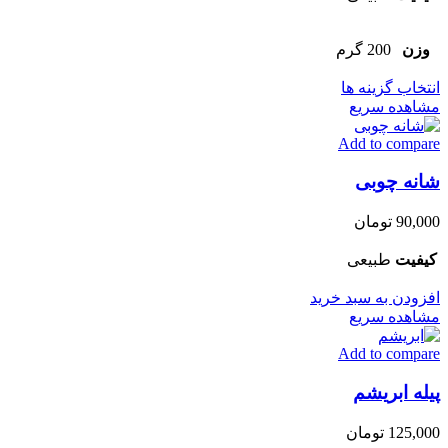
است
در
وزن
200 گرم
صفحه
محصول
این
انتخاب گزینه ها
انتخاب
محصول
مشاهده سریع
شوند
دارای
Add to compare
انواع
مختلفی
شانه چوبی
می
باشد.
گزینه
90,000
تومان
ها
ممکن
کیفیت
طبیعی
است
در
افزودن به سبد خرید
صفحه
مشاهده سریع
محصول
انتخاب
Add to compare
شوند
پیله ابریشم
125,000
تومان