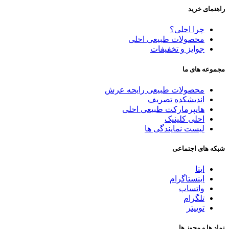
راهنمای خرید
چرا احلی؟
محصولات طبیعی احلی
جوایز و تخفیفات
مجموعه های ما
محصولات طبیعی رایحه عرش
اندیشکده تصریف
هایپرمارکت طبیعی احلی
احلی کلینیک
لیست نمایندگی ها
شبکه های اجتماعی
ایتا
اینستاگرام
واتساپ
تلگرام
توییتر
نماد ها و مجوز ها