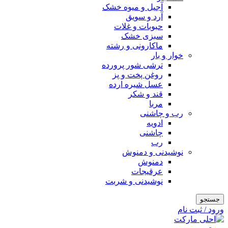
آجیل و میوه خشک
آرد و سویق
حبوبات و غلات
سبزی خشک
ماکارونی و رشته
خوار و بار
ترشی شور پرورده
روغن پخت و پز
عسل شیره ارده
قند و شکر
مربا
رب و چاشنی
ادویه
چاشنی
رب
نوشیدنی و دمنوش
دمنوش
عرقیجات
نوشیدنی و شربت
جستجو
ورود / ثبت نام