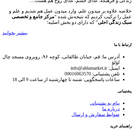
زندگی و فرهنگه؛ غذای جسم، غذای روح هم هست…
خلاصه علاوه بر میدون علم، وارد میدون عمل هم شدیم و علم و
عمل را ترکیب کردیم که نتیجه‌ش شده “
مرکز جامع و تخصصی
سبک زندگی احلی
” که دارای دو بخش اصلیه؛
بیشتر بخوانید
ارتباط با ما
آدرس ما: قم، خیابان طالقانی، کوچه ۹۶، روبروی مسجد چال
لؤلؤ
ایمیل: info@ahlamarket.ir
تلفن پشتیبانی: 09016963570
ساعات پاسخگویی: شنبه تا چهارشنبه از ساعت 9 الی 18
پشتیبانی
پیام به پشتیبانی
درباره ما
ضوابط سفارش و ارسال
راهنمای خرید