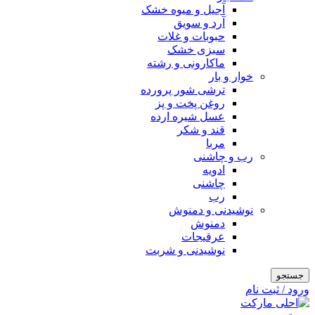
آجیل و میوه خشک
آرد و سویق
حبوبات و غلات
سبزی خشک
ماکارونی و رشته
خوار و بار
ترشی شور پرورده
روغن پخت و پز
عسل شیره ارده
قند و شکر
مربا
رب و چاشنی
ادویه
چاشنی
رب
نوشیدنی و دمنوش
دمنوش
عرقیجات
نوشیدنی و شربت
جستجو
ورود / ثبت نام