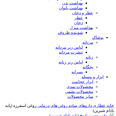
بهداشت بدن
بهداشت بانوان
عطر و دخان
عطر
دخان
بهداشت منزل
شوینده ظروف
پوشاک
مردانه
لباس زیر مردانه
تیشرت مردانه
زنانه
لباس زیر زنانه
بچگانه
پسرانه
ابزار و وسیله
ابزار حجامت
محصولات نمدی
محصولات پشمی
سایر محصولات
خانه
عطاری
داروهای ساده
روغن های درمانی
روغن اسفرزه (پایه
بادام شیرین)