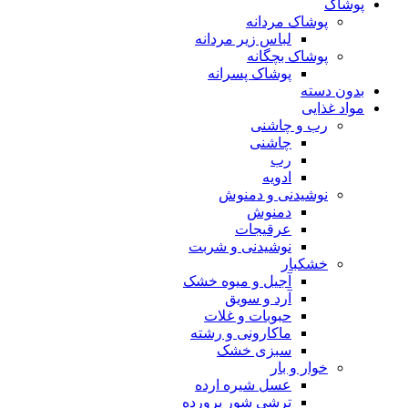
پوشاک
پوشاک مردانه
لباس زیر مردانه
پوشاک بچگانه
پوشاک پسرانه
بدون دسته
مواد غذایی
رب و چاشنی
چاشنی
رب
ادویه
نوشیدنی و دمنوش
دمنوش
عرقیجات
نوشیدنی و شربت
خشکبار
آجیل و میوه خشک
آرد و سویق
حبوبات و غلات
ماکارونی و رشته
سبزی خشک
خوار و بار
عسل شیره ارده
ترشی شور پرورده