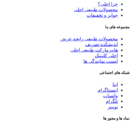
چرا احلی؟
محصولات طبیعی احلی
جوایز و تخفیفات
مجموعه های ما
محصولات طبیعی رایحه عرش
اندیشکده تصریف
هایپرمارکت طبیعی احلی
احلی کلینیک
لیست نمایندگی ها
شبکه های اجتماعی
ایتا
اینستاگرام
واتساپ
تلگرام
توییتر
نماد ها و مجوز ها