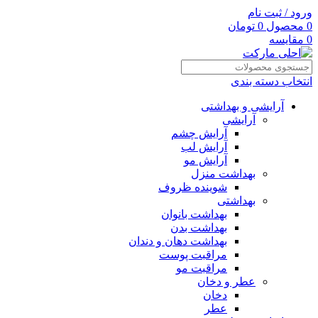
ورود / ثبت نام
0
محصول
0
تومان
0
مقایسه
انتخاب دسته بندی
آرایشی و بهداشتی
آرایشی
آرایش چشم
آرایش لب
آرایش مو
بهداشت منزل
شوینده ظروف
بهداشتی
بهداشت بانوان
بهداشت بدن
بهداشت دهان و دندان
مراقبت پوست
مراقبت مو
عطر و دخان
دخان
عطر