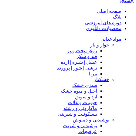
جستجو
صفحه اصلی
بلاگ
دوره های آموزشی
محصولات دانلودی
مواد غذایی
خوار و بار
روغن پخت و پز
قند و شکر
عسل | شیره | ارده
ترشی | شور | پرورده
مربا
خشکبار
سبزی خشک
آجیل و میوه خشک
آرد و سویق
حبوبات و غلات
ماکارونی و رشته
بیسکوئیت و شیرینی
نوشیدنی و دمنوش
نوشیدنی و شربت
عرقیجات