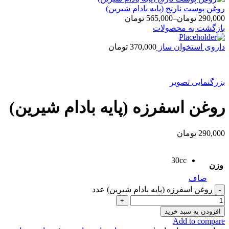
روغن پوست نارنج (پايه بادام شيرين)
290,000
تومان
–
565,000
تومان
بازگشت به محصولات
داروی استخوان ساز
370,000
تومان
بزرگنمایی تصویر
روغن اسفرزه (پایه بادام شیرین)
290,000
تومان
30cc
وزن
صاف
روغن اسفرزه (پایه بادام شیرین) عدد
افزودن به سبد خرید
Add to compare