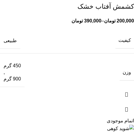
کشمش آفتاب خشک
200,000
تومان
–
390,000
تومان
کیفیت
طبیعی
450 گرم
وزن
,
900 گرم
اتمام موجودی