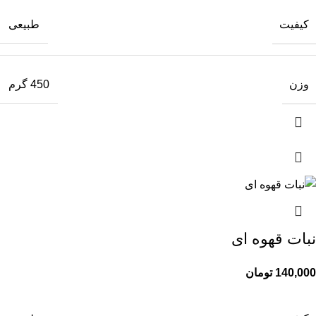
کیفیت
طبیعی
وزن
450 گرم
نبات قهوه ای
140,000
تومان