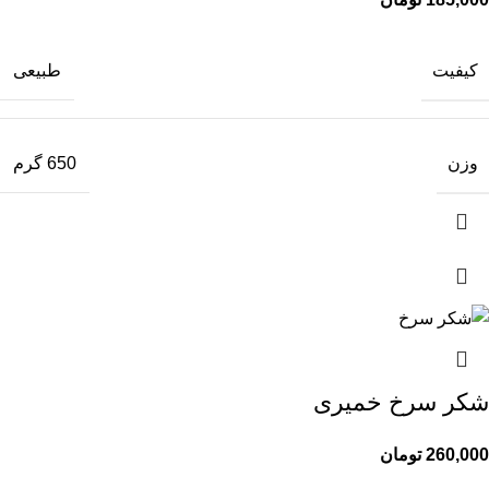
کیفیت
طبیعی
وزن
650 گرم
شکر سرخ خمیری
260,000
تومان