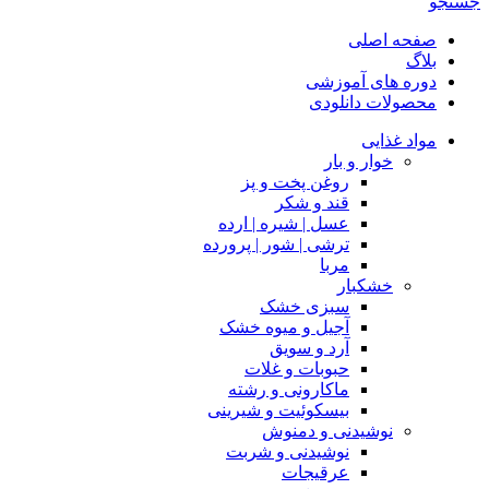
جستجو
صفحه اصلی
بلاگ
دوره های آموزشی
محصولات دانلودی
مواد غذایی
خوار و بار
روغن پخت و پز
قند و شکر
عسل | شیره | ارده
ترشی | شور | پرورده
مربا
خشکبار
سبزی خشک
آجیل و میوه خشک
آرد و سویق
حبوبات و غلات
ماکارونی و رشته
بیسکوئیت و شیرینی
نوشیدنی و دمنوش
نوشیدنی و شربت
عرقیجات