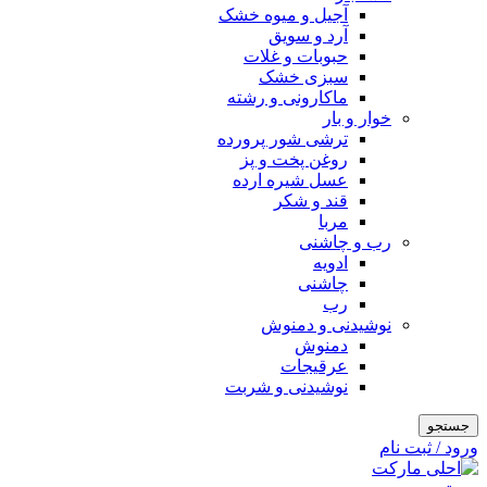
آجیل و میوه خشک
آرد و سویق
حبوبات و غلات
سبزی خشک
ماکارونی و رشته
خوار و بار
ترشی شور پرورده
روغن پخت و پز
عسل شیره ارده
قند و شکر
مربا
رب و چاشنی
ادویه
چاشنی
رب
نوشیدنی و دمنوش
دمنوش
عرقیجات
نوشیدنی و شربت
جستجو
ورود / ثبت نام