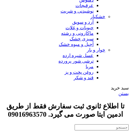
عرقیجات
نوشیدنی و شربت
خشکبار
آرد و سویق
حبوبات و غلات
ماکارونی و رشته
سبزی خشک
آجیل و میوه خشک
خوار و بار
عسل شیره ارده
ترشی شور پرورده
مربا
روغن پخت و پز
قند و شکر
سبد خرید
بستن
تا اطلاع ثانوی ثبت سفارش فقط از طریق
ادمین ایتا صورت می گیرد. 09016963570