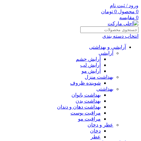
ورود / ثبت نام
0
محصول
0
تومان
0
مقایسه
انتخاب دسته بندی
آرایشی و بهداشتی
آرایشی
آرایش چشم
آرایش لب
آرایش مو
بهداشت منزل
شوینده ظروف
بهداشتی
بهداشت بانوان
بهداشت بدن
بهداشت دهان و دندان
مراقبت پوست
مراقبت مو
عطر و دخان
دخان
عطر