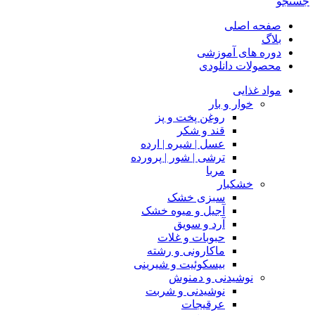
جستجو
صفحه اصلی
بلاگ
دوره های آموزشی
محصولات دانلودی
مواد غذایی
خوار و بار
روغن پخت و پز
قند و شکر
عسل | شیره | ارده
ترشی | شور | پرورده
مربا
خشکبار
سبزی خشک
آجیل و میوه خشک
آرد و سویق
حبوبات و غلات
ماکارونی و رشته
بیسکوئیت و شیرینی
نوشیدنی و دمنوش
نوشیدنی و شربت
عرقیجات