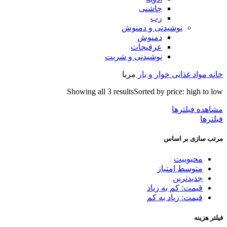
چاشنی
رب
نوشیدنی و دمنوش
دمنوش
عرقیجات
نوشیدنی و شربت
خانه
مواد غذایی
خوار و بار
مربا
Showing all 3 results
Sorted by price: high to low
مشاهده فیلترها
فیلترها
مرتب سازی بر اساس
محبوبیت
متوسط امتیاز
جدیدترین
قیمت: کم به زیاد
قیمت: زیاد به کم
فیلتر هزینه