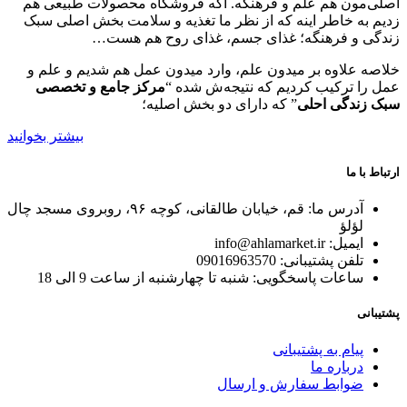
اصلی‌مون هم علم و فرهنگه. اگه فروشگاه محصولات طبیعی هم
زدیم به خاطر اینه که از نظر ما تغذیه و سلامت بخش اصلی سبک
زندگی و فرهنگه؛ غذای جسم، غذای روح هم هست…
خلاصه علاوه بر میدون علم، وارد میدون عمل هم شدیم و علم و
عمل را ترکیب کردیم که نتیجه‌ش شده “
مرکز جامع و تخصصی
سبک زندگی احلی
” که دارای دو بخش اصلیه؛
بیشتر بخوانید
ارتباط با ما
آدرس ما: قم، خیابان طالقانی، کوچه ۹۶، روبروی مسجد چال
لؤلؤ
ایمیل: info@ahlamarket.ir
تلفن پشتیبانی: 09016963570
ساعات پاسخگویی: شنبه تا چهارشنبه از ساعت 9 الی 18
پشتیبانی
پیام به پشتیبانی
درباره ما
ضوابط سفارش و ارسال