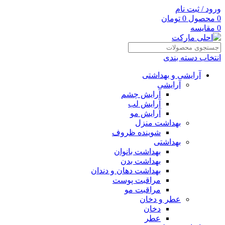
ورود / ثبت نام
0
محصول
0
تومان
0
مقایسه
انتخاب دسته بندی
آرایشی و بهداشتی
آرایشی
آرایش چشم
آرایش لب
آرایش مو
بهداشت منزل
شوینده ظروف
بهداشتی
بهداشت بانوان
بهداشت بدن
بهداشت دهان و دندان
مراقبت پوست
مراقبت مو
عطر و دخان
دخان
عطر