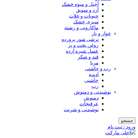
آجیل و میوه خشک
آرد و سویق
حبوبات و غلات
سبزی خشک
ماکارونی و رشته
خوار و بار
ترشی شور پرورده
روغن پخت و پز
عسل شیره ارده
قند و شکر
مربا
رب و چاشنی
ادویه
چاشنی
رب
نوشیدنی و دمنوش
دمنوش
عرقیجات
نوشیدنی و شربت
جستجو
ورود / ثبت نام