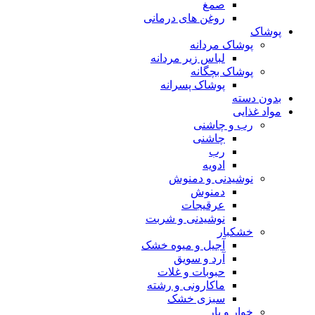
صمغ
روغن های درمانی
پوشاک
پوشاک مردانه
لباس زیر مردانه
پوشاک بچگانه
پوشاک پسرانه
بدون دسته
مواد غذایی
رب و چاشنی
چاشنی
رب
ادویه
نوشیدنی و دمنوش
دمنوش
عرقیجات
نوشیدنی و شربت
خشکبار
آجیل و میوه خشک
آرد و سویق
حبوبات و غلات
ماکارونی و رشته
سبزی خشک
خوار و بار