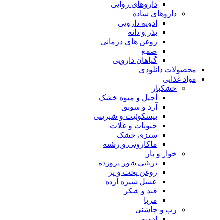
داروهای روایی
داروهای ساده
ادویه دارویی
بذر و دانه
روغن های درمانی
صمغ
گیاهان دارویی
محصولات دانلودی
مواد غذایی
خشکبار
آجیل و میوه خشک
آرد و سویق
بیسکوئیت و شیرینی
حبوبات و غلات
سبزی خشک
ماکارونی و رشته
خوار و بار
ترشی شور پرورده
روغن پخت و پز
عسل شیره ارده
قند و شکر
مربا
رب و چاشنی
ادویه