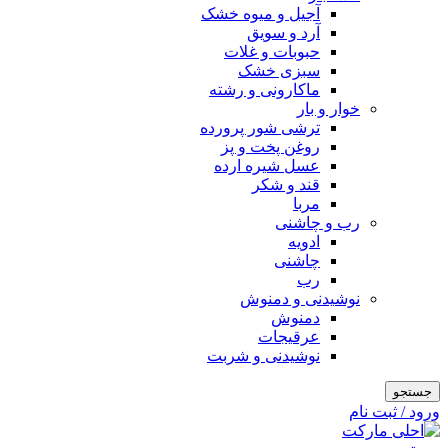
آجیل و میوه خشک
آرد و سویق
حبوبات و غلات
سبزی خشک
ماکارونی و رشته
خوار و بار
ترشی شور پرورده
روغن پخت و پز
عسل شیره ارده
قند و شکر
مربا
رب و چاشنی
ادویه
چاشنی
رب
نوشیدنی و دمنوش
دمنوش
عرقیجات
نوشیدنی و شربت
جستجو
ورود / ثبت نام