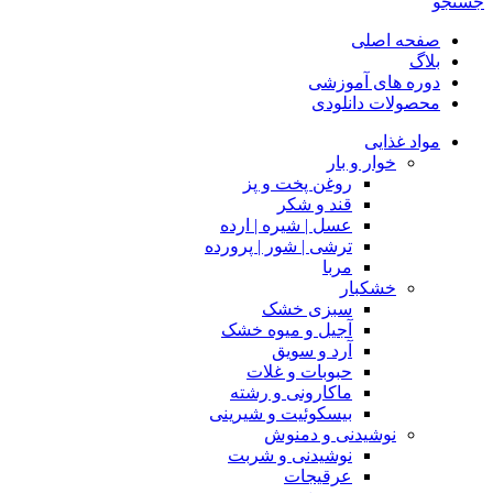
جستجو
صفحه اصلی
بلاگ
دوره های آموزشی
محصولات دانلودی
مواد غذایی
خوار و بار
روغن پخت و پز
قند و شکر
عسل | شیره | ارده
ترشی | شور | پرورده
مربا
خشکبار
سبزی خشک
آجیل و میوه خشک
آرد و سویق
حبوبات و غلات
ماکارونی و رشته
بیسکوئیت و شیرینی
نوشیدنی و دمنوش
نوشیدنی و شربت
عرقیجات