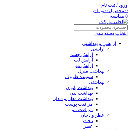
ورود / ثبت نام
0
محصول
0
تومان
0
مقایسه
انتخاب دسته بندی
آرایشی و بهداشتی
آرایشی
آرایش چشم
آرایش لب
آرایش مو
بهداشت منزل
شوینده ظروف
بهداشتی
بهداشت بانوان
بهداشت بدن
بهداشت دهان و دندان
مراقبت پوست
مراقبت مو
عطر و دخان
دخان
عطر