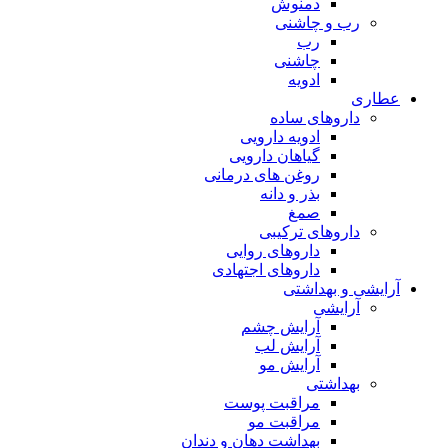
دمنوش
رب و چاشنی
رب
چاشنی
ادویه
عطاری
داروهای ساده
ادویه دارویی
گیاهان دارویی
روغن های درمانی
بذر و دانه
صمغ
داروهای ترکیبی
داروهای روایی
داروهای اجتهادی
آرایشی و بهداشتی
آرایشی
آرایش چشم
آرایش لب
آرایش مو
بهداشتی
مراقبت پوست
مراقبت مو
بهداشت دهان و دندان