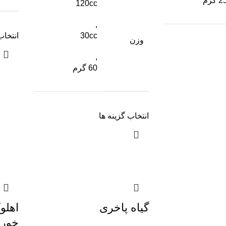
2 گرم
120cc
,
انتخاب
30cc
وزن
,
60 گرم
انتخاب گزینه ها
گیاه پاخری
اهلو
خورا