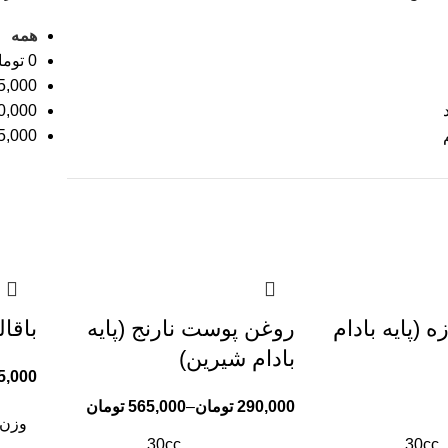
همه
0
توما
5,000
0,000
5,000
 (پایه بادام
روغن پوست نارنج (پايه
باقا
بادام شيرين)
5,000
290,000
تومان
–
565,000
تومان
وزن
30cc
30cc