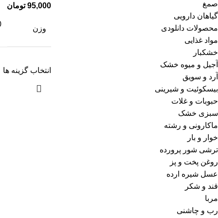
صمغ
95,000
تومان
گیاهان دارویی
0
محصولات دانلودی
وزن
مواد غذایی
خشکبار
آجیل و میوه خشک
انتخاب گزینه ها
آرد و سویق
بیسکوئیت و شیرینی
حبوبات و غلات
سبزی خشک
ماکارونی و رشته
خوار و بار
ترشی شور پرورده
روغن پخت و پز
عسل شیره ارده
قند و شکر
مربا
رب و چاشنی