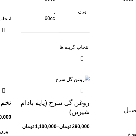
وزن
,
60cc
انتخاب
انتخاب گزینه ها
تخم 
روغن گل سرخ (پایه بادام
صیل
شیرین)
0,000
290,000
تومان
–
1,100,000
تومان
وزن