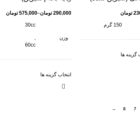
23
تومان
290,000
تومان
–
575,000
تومان
150 گرم
30cc
وزن
,
60cc
 گزینه ها
انتخاب گزینه ها
→
8
7