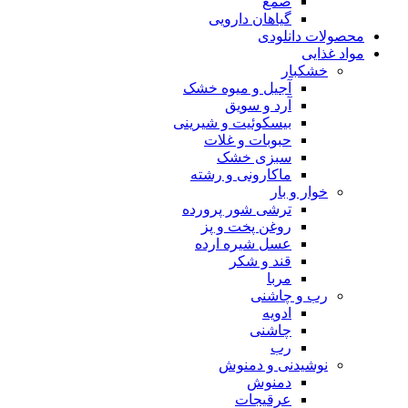
صمغ
گیاهان دارویی
محصولات دانلودی
مواد غذایی
خشکبار
آجیل و میوه خشک
آرد و سویق
بیسکوئیت و شیرینی
حبوبات و غلات
سبزی خشک
ماکارونی و رشته
خوار و بار
ترشی شور پرورده
روغن پخت و پز
عسل شیره ارده
قند و شکر
مربا
رب و چاشنی
ادویه
چاشنی
رب
نوشیدنی و دمنوش
دمنوش
عرقیجات