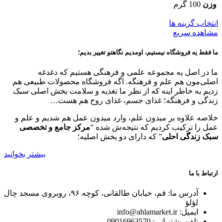
وزن
100 گرم
این
انتخاب گزینه ها
محصول
مشاهده سریع
دارای
انواع
ما فقط یه فروشگاه نیستیم، اومدیم نگاهتو تغییر بدیم؛
مختلفی
می
ما در اصل یه مجموعه علمی و فرهنگی هستیم که دغدغه
باشد.
اصلی‌مون هم علم و فرهنگه. اگه فروشگاه محصولات طبیعی هم
گزینه
زدیم به خاطر اینه که از نظر ما تغذیه و سلامت بخش اصلی سبک
ها
زندگی و فرهنگه؛ غذای جسم، غذای روح هم هست…
ممکن
است
خلاصه علاوه بر میدون علم، وارد میدون عمل هم شدیم و علم و
در
عمل را ترکیب کردیم که نتیجه‌ش شده “
مرکز جامع و تخصصی
صفحه
سبک زندگی احلی
” که دارای دو بخش اصلیه؛
محصول
بیشتر بخوانید
انتخاب
شوند
ارتباط با ما
آدرس ما: قم، خیابان طالقانی، کوچه ۹۶، روبروی مسجد چال
لؤلؤ
ایمیل: info@ahlamarket.ir
تلفن پشتیبانی: 09016963570