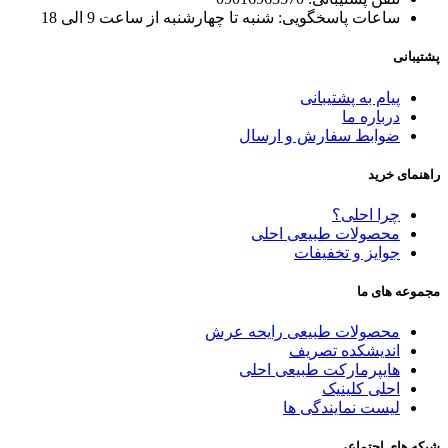
ساعات پاسخگویی: شنبه تا چهارشنبه از ساعت 9 الی 18
پشتیبانی
پیام به پشتیبانی
درباره ما
ضوابط سفارش و ارسال
راهنمای خرید
چرا احلی؟
محصولات طبیعی احلی
جوایز و تخفیفات
مجموعه های ما
محصولات طبیعی رایحه عرش
اندیشکده تصریف
هایپرمارکت طبیعی احلی
احلی کلینیک
لیست نمایندگی ها
شبکه های اجتماعی