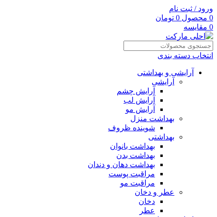
ورود / ثبت نام
0
محصول
0
تومان
0
مقایسه
انتخاب دسته بندی
آرایشی و بهداشتی
آرایشی
آرایش چشم
آرایش لب
آرایش مو
بهداشت منزل
شوینده ظروف
بهداشتی
بهداشت بانوان
بهداشت بدن
بهداشت دهان و دندان
مراقبت پوست
مراقبت مو
عطر و دخان
دخان
عطر