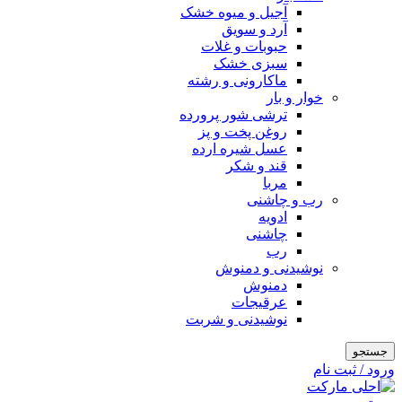
آجیل و میوه خشک
آرد و سویق
حبوبات و غلات
سبزی خشک
ماکارونی و رشته
خوار و بار
ترشی شور پرورده
روغن پخت و پز
عسل شیره ارده
قند و شکر
مربا
رب و چاشنی
ادویه
چاشنی
رب
نوشیدنی و دمنوش
دمنوش
عرقیجات
نوشیدنی و شربت
جستجو
ورود / ثبت نام