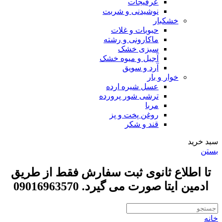
عرقیجات
نوشیدنی و شربت
خشکبار
حبوبات و غلات
ماکارونی و رشته
سبزی خشک
آجیل و میوه خشک
آرد و سویق
خوار و بار
عسل شیره ارده
ترشی شور پرورده
مربا
روغن پخت و پز
قند و شکر
سبد خرید
بستن
تا اطلاع ثانوی ثبت سفارش فقط از طریق
ادمین ایتا صورت می گیرد. 09016963570
خانه