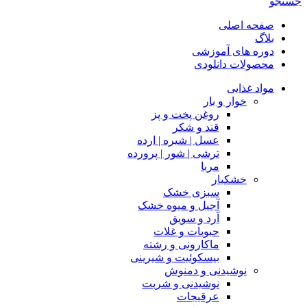
جستجو
صفحه اصلی
بلاگ
دوره های آموزشی
محصولات دانلودی
مواد غذایی
خوار و بار
روغن پخت و پز
قند و شکر
عسل | شیره | ارده
ترشی | شور | پرورده
مربا
خشکبار
سبزی خشک
آجیل و میوه خشک
آرد و سویق
حبوبات و غلات
ماکارونی و رشته
بیسکوئیت و شیرینی
نوشیدنی و دمنوش
نوشیدنی و شربت
عرقیجات