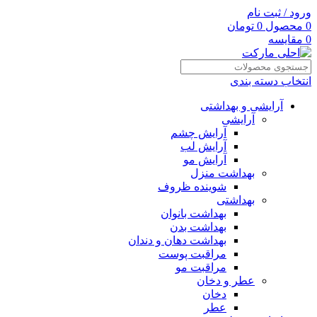
ورود / ثبت نام
0
محصول
0
تومان
0
مقایسه
انتخاب دسته بندی
آرایشی و بهداشتی
آرایشی
آرایش چشم
آرایش لب
آرایش مو
بهداشت منزل
شوینده ظروف
بهداشتی
بهداشت بانوان
بهداشت بدن
بهداشت دهان و دندان
مراقبت پوست
مراقبت مو
عطر و دخان
دخان
عطر