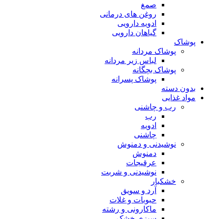
صمغ
روغن های درمانی
ادویه دارویی
گیاهان دارویی
پوشاک
پوشاک مردانه
لباس زیر مردانه
پوشاک بچگانه
پوشاک پسرانه
بدون دسته
مواد غذایی
رب و چاشنی
رب
ادویه
چاشنی
نوشیدنی و دمنوش
دمنوش
عرقیجات
نوشیدنی و شربت
خشکبار
آرد و سویق
حبوبات و غلات
ماکارونی و رشته
سبزی خشک