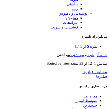
چاشنی
رب
نوشیدنی و دمنوش
دمنوش
عرقیجات
نوشیدنی و شربت
میانگین رای (امتیاز)
نمره
5
از 5
(1)
خانه
آرایشی و بهداشتی
بهداشتی
نمایش 1–12 از 33 نتیجه
Sorted by latest
مشاهده فیلترها
فیلترها
مرتب سازی بر اساس
محبوبیت
متوسط امتیاز
جدیدترین