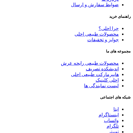
ضوابط سفارش و ارسال
راهنمای خرید
چرا احلی؟
محصولات طبیعی احلی
جوایز و تخفیفات
مجموعه های ما
محصولات طبیعی رایحه عرش
اندیشکده تصریف
هایپرمارکت طبیعی احلی
احلی کلینیک
لیست نمایندگی ها
شبکه های اجتماعی
ایتا
اینستاگرام
واتساپ
تلگرام
توییتر