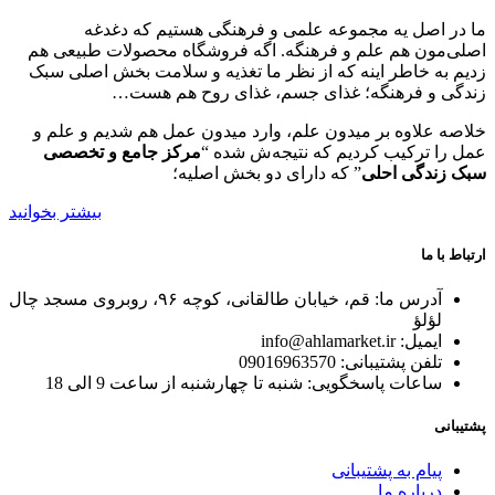
ما در اصل یه مجموعه علمی و فرهنگی هستیم که دغدغه
اصلی‌مون هم علم و فرهنگه. اگه فروشگاه محصولات طبیعی هم
زدیم به خاطر اینه که از نظر ما تغذیه و سلامت بخش اصلی سبک
زندگی و فرهنگه؛ غذای جسم، غذای روح هم هست…
خلاصه علاوه بر میدون علم، وارد میدون عمل هم شدیم و علم و
عمل را ترکیب کردیم که نتیجه‌ش شده “
مرکز جامع و تخصصی
سبک زندگی احلی
” که دارای دو بخش اصلیه؛
بیشتر بخوانید
ارتباط با ما
آدرس ما: قم، خیابان طالقانی، کوچه ۹۶، روبروی مسجد چال
لؤلؤ
ایمیل: info@ahlamarket.ir
تلفن پشتیبانی: 09016963570
ساعات پاسخگویی: شنبه تا چهارشنبه از ساعت 9 الی 18
پشتیبانی
پیام به پشتیبانی
درباره ما