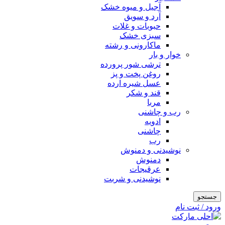
آجیل و میوه خشک
آرد و سویق
حبوبات و غلات
سبزی خشک
ماکارونی و رشته
خوار و بار
ترشی شور پرورده
روغن پخت و پز
عسل شیره ارده
قند و شکر
مربا
رب و چاشنی
ادویه
چاشنی
رب
نوشیدنی و دمنوش
دمنوش
عرقیجات
نوشیدنی و شربت
جستجو
ورود / ثبت نام