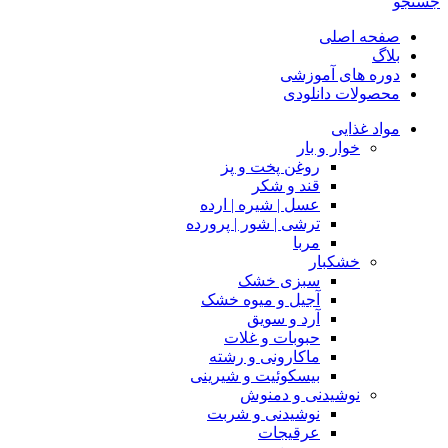
جستجو
صفحه اصلی
بلاگ
دوره های آموزشی
محصولات دانلودی
مواد غذایی
خوار و بار
روغن پخت و پز
قند و شکر
عسل | شیره | ارده
ترشی | شور | پرورده
مربا
خشکبار
سبزی خشک
آجیل و میوه خشک
آرد و سویق
حبوبات و غلات
ماکارونی و رشته
بیسکوئیت و شیرینی
نوشیدنی و دمنوش
نوشیدنی و شربت
عرقیجات