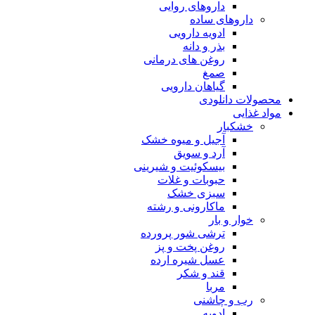
داروهای روایی
داروهای ساده
ادویه دارویی
بذر و دانه
روغن های درمانی
صمغ
گیاهان دارویی
محصولات دانلودی
مواد غذایی
خشکبار
آجیل و میوه خشک
آرد و سویق
بیسکوئیت و شیرینی
حبوبات و غلات
سبزی خشک
ماکارونی و رشته
خوار و بار
ترشی شور پرورده
روغن پخت و پز
عسل شیره ارده
قند و شکر
مربا
رب و چاشنی
ادویه