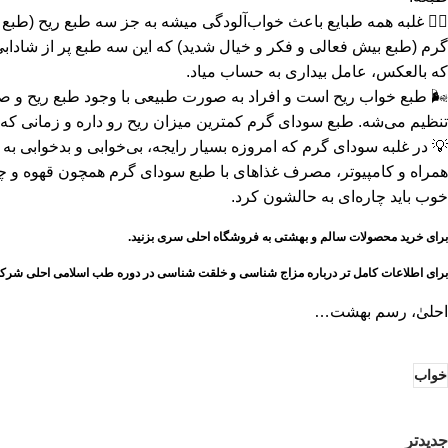
💆‍♂️ غلبه همه طبایع باعث خواب‌آلودگی میشه به جز سه طبع ریح (طبع 
گرم (طبع بیش فعالی و فکر و خیال شدید) که این سه طبع پر از شادابی 
که بالعکس، عامل بیداری به حساب میاد.
🌬 طبع خواب ریح است و افراد به صورت طبیعی با وجود طبع ریح و 
تنظیم می‌شه. طبع سودای گرم کمترین میزان ریح رو داره و زمانی که ر
💡 در غلبه سودای گرم که امروزه بسیار رایجه، بی‌خوابی‌ و بدخوابی‌ به
همراه و کامپیوتر، مصرف غذاهای با طبع سودای گرم همچون قهوه و 
خوب باید چاره‌ای به حالشون کرد.
برای خرید محصولات سالم و بهشتی به
فروشگاه احلی
سری بزنید.
برای اطلاعات کامل تر درباره مزاج شناسی و خلقت شناسی در
دوره طب اسلامی احلی
شرکت 
احلیٰ، رسم بهشت…
خواب
جدیدتر