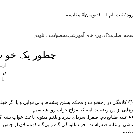
0
0
ود / ثبت نام
0
تومان
0
مقایسه
حه اصلی
بلاگ
دوره های آموزشی
محصولات دانلودی
چطور یک خواب
ارس
در تا
0
😑 کلافگی در رختخواب و محکم بستن چشم‌ها و بی‌خوابی و یا اگر خیل
رهایی از این وضعیت اینه که مزاج خواب رو بشناسیم.
🌞 غلبه طبایع دم، صفرا، سودای سرد و بلغم میتونه باعث خواب بشه ک
ناشی از غلبه صفراست؛ خواب‌آلودگی گاه و بی‌گاه کهنسالان از جنس 
طبعه.